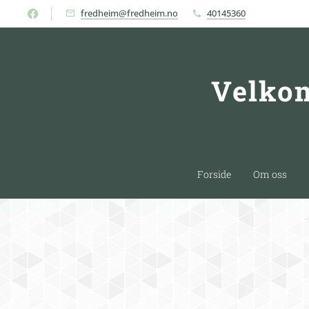
fredheim@fredheim.no
40145360
Velkom
Forside
Om oss