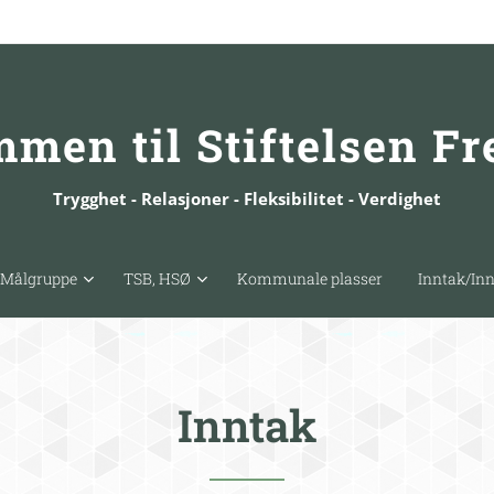
men til Stiftelsen F
Trygghet - Relasjoner - Fleksibilitet - Verdighet
Målgruppe
TSB, HSØ
Kommunale plasser
Inntak/In
Inntak