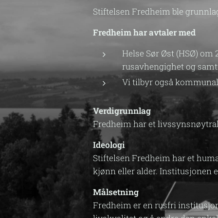
Stiftelsen Fredheim ble grunnlag
Fredheim har avtaler med
Helse Sør Øst (HSØ) om 2
rusavhengighet og samtid
Vi tilbyr også kommunale
Verdigrunnlag
Fredheim har et livssynsnøytr
Ideologi
Stiftelsen Fredheim har et huma
kjønn eller alder. Institusjone
Målsetning
Fredheim er en rusfri institusj