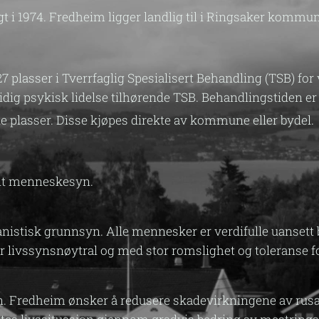
t i 1974. Fredheim ligger landlig til i Ringsaker kommun
7 plasser i Tverrfaglig Spesialisert Behandling (TSB) fo
ig psykisk lidelse tilhørende TSB. Behandlingstiden er in
 plasser. Disse kjøpes direkte av kommune eller bydel.
alt menneskesyn.
nistisk grunnsyn. Alle mennesker er verdifulle uansett b
n er livssynsnøytral og med stor romslighet og toleranse
on. Fredheim ønsker å redusere skadevirkningene av rusa