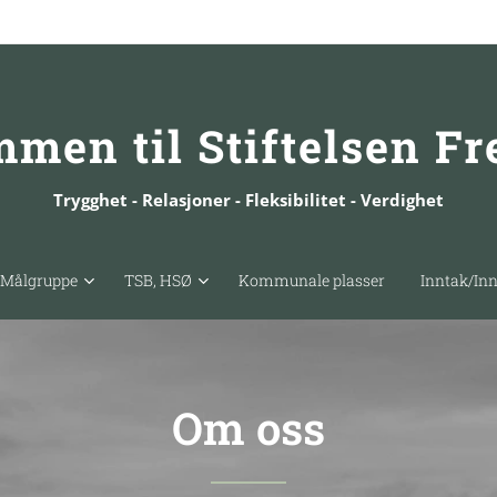
men til Stiftelsen F
Trygghet - Relasjoner - Fleksibilitet - Verdighet
Målgruppe
TSB, HSØ
Kommunale plasser
Inntak/In
Om oss