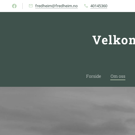
fredheim@fredheim.no
40145360
Velkom
Forside
Om oss