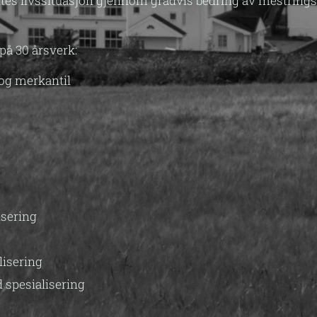
eltes livssituasjon gjennom gradvis bedring av mestring
på 30 årsverk:
 og merkantil
isering
lisering
spesialisering