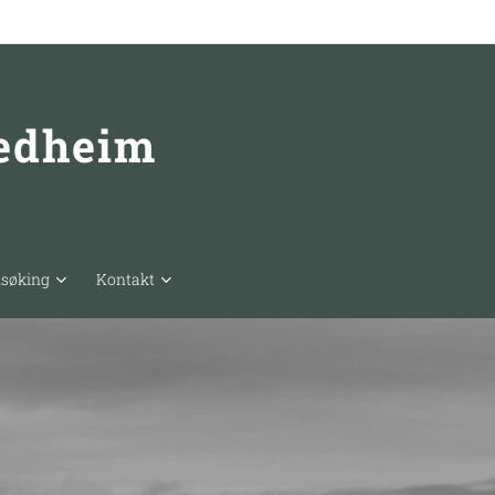
redheim
nsøking
Kontakt