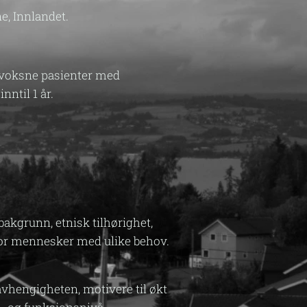
e, Innlandet.
r voksne pasienter med
ntil 1 år.
akgrunn, etnisk tilhørighet,
 for mennesker med ulike behov.
vhengigheten, motivere til økt