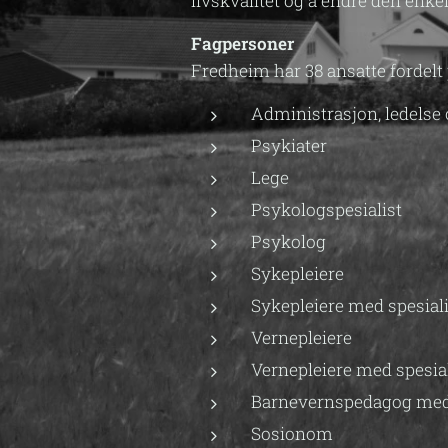
livskvalitet og å endre den enk
Fagpersoner
Fredheim har 38 ansatte fordelt 
Administrasjon, ledelse
Psykiater
Lege
Psykologspesialist
Psykolog
Sykepleiere
Sykepleiere med spesial
Vernepleiere
Vernepleiere med spesia
Barnevernspedagog med 
Sosionom